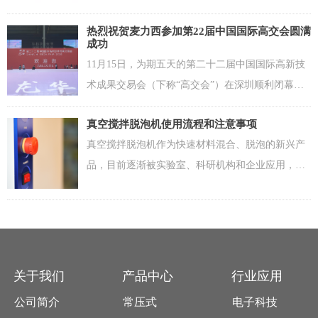
剂通常以类似于风味乳液的乳液形式提供。典型的
热烈祝贺麦力西参加第22届中国国际高交会圆满
配方将包含以下内容：
成功
11月15日，为期五天的第二十二届中国国际高新技
术成果交易会（下称“高交会”）在深圳顺利闭幕。
本届高交会期间，线下24个、线上29个国家和国际
真空搅拌脱泡机使用流程和注意事项
组织，共109个团组前来参展，线上展会累计访问量
真空搅拌脱泡机作为快速材料混合、脱泡的新兴产
超过200万人次，现场参观人次达45.1万次。
品，目前逐渐被实验室、科研机构和企业应用，但
大多数用户在购买产品后都没有仔细阅读产品说明
书的习惯，导致产品的性能没有完全被发掘或者出
现机器损坏的情况，下面就为大家讲解一下真空搅
拌脱泡机的主要使用流程和注意事项。
关于我们
产品中心
行业应用
公司简介
常压式
电子科技