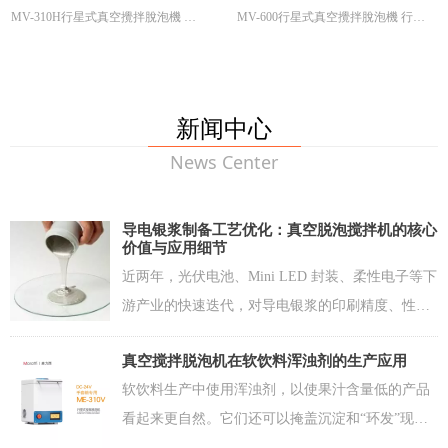
MV-310H行星式真空攪拌脫泡機 行
MV-600行星式真空攪拌脫泡機 行星
平衡调节 配重码调节
機 行星式攪拌機 真空攪拌機 真
行星式攪拌機 真空攪拌機 真空
星式攪拌機 真空攪拌機 真空脫泡機
式攪拌機 真空攪拌機 真空脫泡機 真
记忆存储 6组
空脫泡機 真空脫泡攪拌機
脫泡機 真空脫泡攪拌機
真空脫泡攪拌機 行星式真空搅拌脱泡
空脫泡攪拌機
设定时间 0-600秒
机 行星式搅拌机 真空搅拌机 真空脱
主要报警功能 对不平衡，上盖没关，
泡机 真空脱泡搅拌机 双中心均质机
产品超载进行检测---
主要安全功能 发生故障自动停止，运
新闻中心
转时上盖脱锁，上盖打开时则停止工
News Center
作
传动方式 齿轮传动
电源电压 AC220V-240V
功形尺寸 W400 x H590 x D580mm
导电银浆制备工艺优化：真空脱泡搅拌机的核心
本机重量 68kg
价值与应用细节
近两年，光伏电池、Mini LED 封装、柔性电子等下
游产业的快速迭代，对导电银浆的印刷精度、性能
稳定性提出了越来越高的要求。导电银浆行业的竞
真空搅拌脱泡机在软饮料浑浊剂的生产应用
争，早已从单纯的配方比拼，转向了制备工艺的精
软饮料生产中使用浑浊剂，以使果汁含量低的产品
细化竞争。
看起来更自然。它们还可以掩盖沉淀和“环发”现象,
在存储过程中，着色/调味油会升到容器表面。混浊