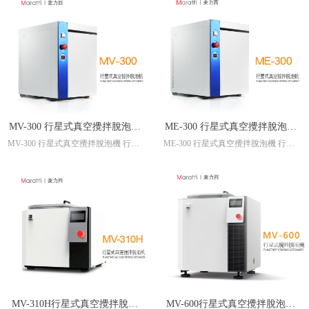
MV-300 行星式真空攪拌脫泡機
ME-300 行星式真空攪拌脫泡機
MV-300 行星式真空攪拌脫泡機 行星
ME-300 行星式真空攪拌脫泡機 行星
行星式攪拌機 真空攪拌機 真空
行星式攪拌機 真空攪拌機 真空
式攪拌機 真空攪拌機 真空脫泡機 真
式攪拌機 真空攪拌機 真空脫泡機 真
脫泡機 真空脫泡攪拌機
脫泡機 真空脫泡攪拌機
空脫泡攪拌機
空脫泡攪拌機
Technical Specification (无真空)
总功率 750W
标准容器 HDPE制300ML专用容器 x
2
最大处理量 300g x 2 (视材料而定)
公转 无级调速,易操作
自转 机械恒定，随公转变化
真空度 --
MV-310H行星式真空攪拌脫泡
MV-600行星式真空攪拌脫泡機
真空流量 --