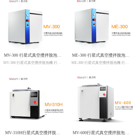
MV-300 行星式真空攪拌脫泡機
ME-300 行星式真空攪拌脫泡機
MV-300 行星式真空攪拌脫泡機 行星
ME-300 行星式真空攪拌脫泡機 行星
行星式攪拌機 真空攪拌機 真空
行星式攪拌機 真空攪拌機 真空
式攪拌機 真空攪拌機 真空脫泡機 真
式攪拌機 真空攪拌機 真空脫泡機 真
脫泡機 真空脫泡攪拌機
脫泡機 真空脫泡攪拌機
空脫泡攪拌機
空脫泡攪拌機
Technical Specification (无真空)
总功率 750W
标准容器 HDPE制300ML专用容器 x
2
最大处理量 300g x 2 (视材料而定)
公转 无级调速,易操作
自转 机械恒定，随公转变化
真空度 --
MV-310H行星式真空攪拌脫泡
MV-600行星式真空攪拌脫泡機
真空流量 --