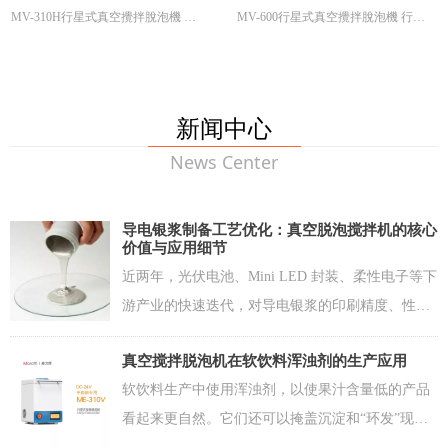
MV-310H行星式真空攪拌脫泡機 行
MV-600行星式真空攪拌脫泡機 行星
平衡调节 配重码调节
機 行星式攪拌機 真空攪拌機 真
行星式攪拌機 真空攪拌機 真空
星式攪拌機 真空攪拌機 真空脫泡機
式攪拌機 真空攪拌機 真空脫泡機 真
记忆存储 6组
空脫泡機 真空脫泡攪拌機
脫泡機 真空脫泡攪拌機
真空脫泡攪拌機 行星式真空搅拌脱泡
空脫泡攪拌機
设定时间 0-600秒
机 行星式搅拌机 真空搅拌机 真空脱
主要报警功能 对不平衡，上盖没关，
泡机 真空脱泡搅拌机 双中心均质机
产品超载进行检测---
主要安全功能 发生故障自动停止，运
新闻中心
转时上盖脱锁，上盖打开时则停止工
News Center
作
传动方式 齿轮传动
电源电压 AC220V-240V
功形尺寸 W400 x H590 x D580mm
导电银浆制备工艺优化：真空脱泡搅拌机的核心
本机重量 68kg
价值与应用细节
近两年，光伏电池、Mini LED 封装、柔性电子等下
游产业的快速迭代，对导电银浆的印刷精度、性能
稳定性提出了越来越高的要求。导电银浆行业的竞
真空搅拌脱泡机在软饮料浑浊剂的生产应用
争，早已从单纯的配方比拼，转向了制备工艺的精
软饮料生产中使用浑浊剂，以使果汁含量低的产品
细化竞争。
看起来更自然。它们还可以掩盖沉淀和“环发”现象,
在存储过程中，着色/调味油会升到容器表面。混浊