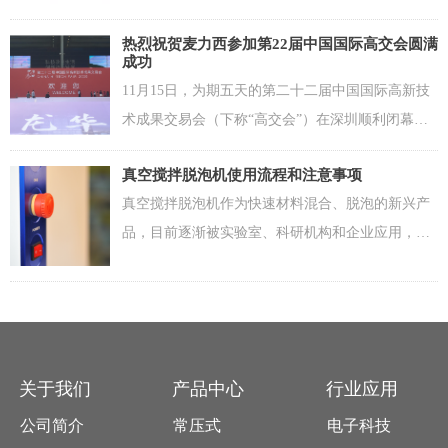
剂通常以类似于风味乳液的乳液形式提供。典型的
热烈祝贺麦力西参加第22届中国国际高交会圆满
配方将包含以下内容：
成功
11月15日，为期五天的第二十二届中国国际高新技
术成果交易会（下称“高交会”）在深圳顺利闭幕。
本届高交会期间，线下24个、线上29个国家和国际
真空搅拌脱泡机使用流程和注意事项
组织，共109个团组前来参展，线上展会累计访问量
真空搅拌脱泡机作为快速材料混合、脱泡的新兴产
超过200万人次，现场参观人次达45.1万次。
品，目前逐渐被实验室、科研机构和企业应用，但
大多数用户在购买产品后都没有仔细阅读产品说明
书的习惯，导致产品的性能没有完全被发掘或者出
现机器损坏的情况，下面就为大家讲解一下真空搅
拌脱泡机的主要使用流程和注意事项。
关于我们
产品中心
行业应用
公司简介
常压式
电子科技