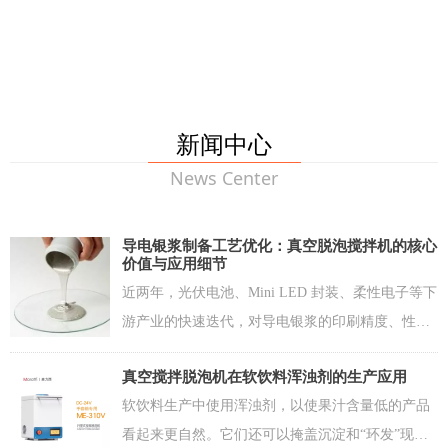
新闻中心
News Center
导电银浆制备工艺优化：真空脱泡搅拌机的核心
价值与应用细节
近两年，光伏电池、Mini LED 封装、柔性电子等下
游产业的快速迭代，对导电银浆的印刷精度、性能
稳定性提出了越来越高的要求。导电银浆行业的竞
真空搅拌脱泡机在软饮料浑浊剂的生产应用
争，早已从单纯的配方比拼，转向了制备工艺的精
软饮料生产中使用浑浊剂，以使果汁含量低的产品
细化竞争。
看起来更自然。它们还可以掩盖沉淀和“环发”现象,