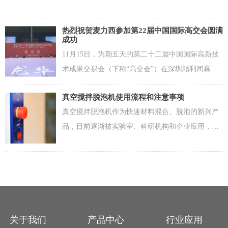
在存储过程中，着色/调味油会升到容器表面。混浊
剂通常以类似于风味乳液的乳液形式提供。典型的
热烈祝贺麦力西参加第22届中国国际高交会圆满
配方将包含以下内容：
成功
11月15日，为期五天的第二十二届中国国际高新技
术成果交易会（下称“高交会”）在深圳顺利闭幕。
本届高交会期间，线下24个、线上29个国家和国际
真空搅拌脱泡机使用流程和注意事项
组织，共109个团组前来参展，线上展会累计访问量
真空搅拌脱泡机作为快速材料混合、脱泡的新兴产
超过200万人次，现场参观人次达45.1万次。
品，目前逐渐被实验室、科研机构和企业应用，但
大多数用户在购买产品后都没有仔细阅读产品说明
书的习惯，导致产品的性能没有完全被发掘或者出
现机器损坏的情况，下面就为大家讲解一下真空搅
拌脱泡机的主要使用流程和注意事项。
关于我们
产品中心
行业应用