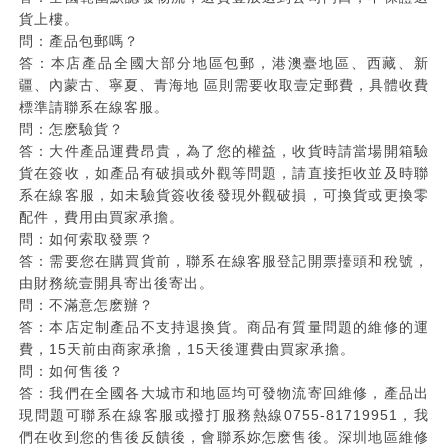
貨上樓。
問：產品包郵嗎？
答：本店產品全國大部分地區包郵，港澳臺地區、西藏、新
疆、內蒙古、寧夏、青海地 區則需要收取壹定郵費，具體收費
標準請聯系在線客服。
問：怎麽驗貨？
答：大件產品運費昂貴，為了您的權益，收貨時請當場開箱驗
貨在簽收，如產品有破損或外觀等問題，請直接拒收並及時聯
系在線客服，如未驗貨簽收後發現外觀破損，可換貨或更換零
配件，費用由買家承擔。
問：如何索取發票？
答：需要您在購買貨前，聯系在線客服登記開票擡頭和稅號，
由財務統壹開具寄出後寄出。
問：不滿意怎麽辦？
答：本店定制產品不支持退換貨。商品有質量問題的維修的運
費，15天前由商家承擔，15天後運費由買家承擔。
問：如何售後？
答：我們在全國各大城市和地區均可發物流寄回維修，產品出
現問題可聯系在線客服或撥打服務熱線0755-81719951，我
們在收到您的售後反饋後，會聯系妳怎麽售後。深圳地區維修