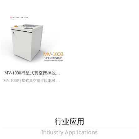
主要安全功能 发生故障自动停止，
拌脱泡机 行星式搅拌机 真空搅拌
运转时上盖脱锁，上盖打开时则停
机 真空脱泡机 真空脱泡搅拌机 双
止工作
中心均质机
传动方式 齿轮传动
电源电压 AC220V-240V
功形尺寸 W400 x H590 x D580mm
本机重量 68kg
MV-1000行星式真空攪拌脫泡
MV-1000行星式真空攪拌脫泡機 行
機 行星式攪拌機 真空攪拌機
星式攪拌機 真空攪拌機 真空脫泡
真空脫泡機 真空脫泡攪拌機
機 真空脫泡攪拌機
行业应用
Industry Applications