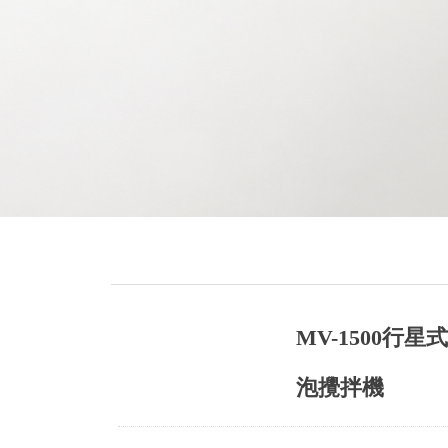
MV-1500行
泡攪拌機